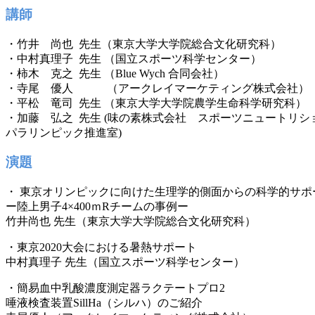
講師
・竹井 尚也 先生（東京大学大学院総合文化研究科）
・中村真理子 先生 （国立スポーツ科学センター）
・柿木 克之 先生 （Blue Wych 合同会社）
・寺尾 優人 （アークレイマーケティング株式会社）
・平松 竜司 先生 （東京大学大学院農学生命科学研究科）
・加藤 弘之 先生 (味の素株式会社 スポーツニュートリ
パラリンピック推進室)
演題
・ 東京オリンピックに向けた生理学的側面からの科学的サポ
ー陸上男子4×400ｍRチームの事例ー
竹井尚也 先生（東京大学大学院総合文化研究科）
・東京2020大会における暑熱サポート
中村真理子 先生（国立スポーツ科学センター）
・簡易血中乳酸濃度測定器ラクテートプロ2
唾液検査装置SillHa（シルハ）のご紹介