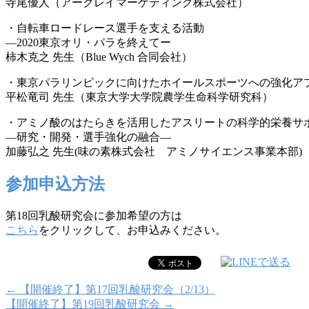
寺尾優人（アークレイマーケティング株式会社）
・自転車ロードレース選手を支える活動
―2020東京オリ・パラを終えてー
柿木克之 先生（Blue Wych 合同会社）
・東京パラリンピックに向けたホイールスポーツへの強化ア
平松竜司 先生（東京大学大学院農学生命科学研究科）
・アミノ酸のはたらきを活用したアスリートの科学的栄養サ
―研究・開発・選手強化の融合―
加藤弘之 先生(味の素株式会社 アミノサイエンス事業本部)
参加申込方法
第18回乳酸研究会に参加希望の方は
こちら
をクリックして、お申込みください。
←
【開催終了】第17回乳酸研究会（2/13）
【開催終了】第19回乳酸研究会
→