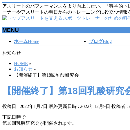
アスリートのパフォーマンスをより向上したい。『科学的ト
ーナーやアスリートの明日からのトレーニングに役立つ情報
MENU
メ
ホーム
Home
ブログ
Blog
ニ
お知らせ
ュ
ー
HOME
»
を
お知らせ
»
飛
【開催終了】第18回乳酸研究会
ば
す
【開催終了】第18回乳酸研究
投稿日 : 2022年1月7日
最終更新日時 : 2022年12月9日
投稿者 :
下記日時で
第18回乳酸研究会が開催されます。