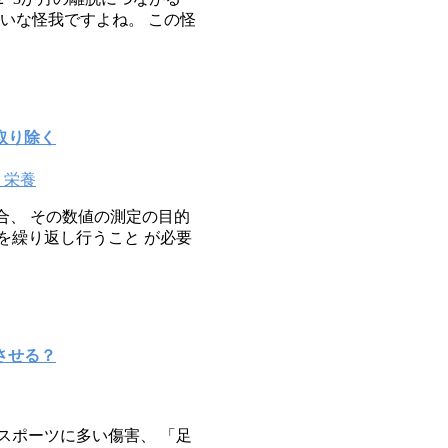
いな怪我ですよね。 この怪
取り除く
・栄養
合、 その数値の測定の目的
証を繰り返し行うこと が必要
させる？
スポーツに多い傷害、 「足