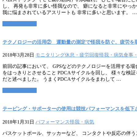
し、 再発も非常に多い怪我なので、 癖になると非常にやっか
我に悩まされているアスリートも 非常に多いと思います。 …
この記事を読む
テクノロジーの活用② 運動量の測定で怪我を防ぐ、疲労を
2018年3月28日
モニタリング
休息・疲労回復
怪我・病気
食事
前回の記事において、 GPSなどのテクノロジーを活用する場
をはっきりとさせること PDCAサイクルを回し、 様々な検
だと述べました。 うまくPDCAサイクルをまわして …
この記事を読む
テーピング・サポーターの使用は競技パフォーマンスを低下
2018年1月31日
パフォーマンス
怪我・病気
バスケットボール、サッカーなど、 コンタクトや反応の伴う