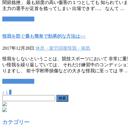
関節捻挫」 最も頻度の高い傷害の１つとしても 知られていま
主力の選手が足首を捻ってしまい 出場できず…。 なんて …
この記事を読む
怪我を防ぐ最も簡単で効果的な方法は○○
2017年12月28日
休息・疲労回復
怪我・病気
怪我をしないということは、競技スポーツにおいて 非常に重
い怪我を繰り返していては、 それだけ練習中のコンディショ
りますし、 前十字靭帯損傷などの大きな怪我に至っては 半 
この記事を読む
«
1
2
検
索:
カテゴリー