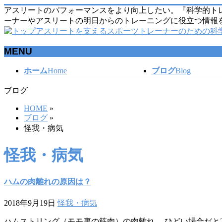
アスリートのパフォーマンスをより向上したい。『科学的ト
ーナーやアスリートの明日からのトレーニングに役立つ情報
MENU
メ
ホーム
Home
ブログ
Blog
ニ
ブログ
ュ
ー
HOME
»
を
ブログ
»
飛
怪我・病気
ば
す
怪我・病気
ハムの肉離れの原因は？
2018年9月19日
怪我・病気
ハムストリング（モモ裏の筋肉）の肉離れ。 ひどい場合だと2