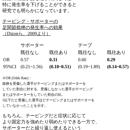
特に発生率を下げることができると
研究でも明らかになっています。
テーピング・サポーターの
足関節捻挫の発生率への効果
（Dizonら、2009より）
サポーター
テープ
既往なし
既往あり
既往なし
既往あり
OR
0.57
0.31
0.60
0.29
95%CI
(0.21~1.56)
(0.18~0.51)
(0.19~1.89)
(0.14~0.57)
※OR (Odds Rate)：
捻挫を受傷した選手がテーピングまたはサポーターを
していた割合に対する、受傷しなかった選手がテーピング
またはサポーターをしていた割合の比。
1以下だと受傷した選手ほどテーピングまたはサポーターを
していなかったことを示す。
もちろん、テーピングだと症状に応じて
より固定力を強めたり弱めたりできる一方で、
サポーターだと繰り返し使えるという