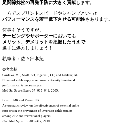
足関節捻挫の再発予防に大きく貢献
します。
一方でスプリントスピードやジャンプといった
パフォーマンスを若干低下させる可能性
もあります。
何事もそうですが、
テーピングやサポーターにおいても
メリット、デメリットを把握したうえで
選手に処方しましょう！
執筆者：佐々部孝紀
参考文献
Cordova, ML, Scott, BD, Ingersoll, CD, and Leblanc, MJ.
Effects of ankle support on lower extremity functional
performance: A meta-analysis.
Med Sci Sports Exerc 37: 635–641, 2005.
Dizon, JMR and Reyes, JJB.
A systematic review on the effectiveness of external ankle
supports in the prevention of inversion ankle sprains
among elite and recreational players.
J Sci Med Sport 13: 309–317, 2010.