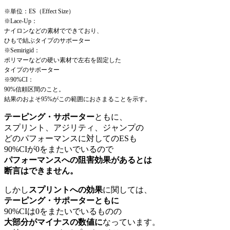
※単位：ES（Effect Size）
※Lace-Up：
ナイロンなどの素材でできており、
ひもで結ぶタイプのサポーター
※Semirigid：
ポリマーなどの硬い素材で左右を固定した
タイプのサポーター
※90%CI：
90%信頼区間のこと。
結果のおよそ95%がこの範囲におさまることを示す。
テーピング・サポーター
ともに、
スプリント、アジリティ、ジャンプの
どのパフォーマンスに対してのESも
90%CIが0をまたいでいるので
パフォーマンスへの阻害効果があるとは
断言はできません。
しかし
スプリントへの効果
に関しては、
テーピング・サポーターともに
90%CIは0をまたいでいるものの
大部分がマイナスの数値に
なっています。