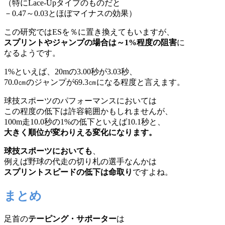
（特にLace-Upタイプのものだと
－0.47～0.03とほぼマイナスの効果）
この研究ではESを％に置き換えてもいますが、
スプリントやジャンプの場合は～1%程度の阻害
に
なるようです。
1%といえば、20mの3.00秒が3.03秒、
70.0㎝のジャンプが69.3㎝になる程度と言えます。
球技スポーツのパフォーマンスにおいては
この程度の低下は許容範囲かもしれませんが、
100m走10.0秒の1%の低下といえば10.1秒と、
大きく順位が変わりえる変化になります。
球技スポーツにおいても
、
例えば野球の代走の切り札の選手なんかは
スプリントスピードの低下は命取り
ですよね。
まとめ
足首の
テーピング・サポーター
は