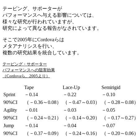
テーピング、サポーターが
パフォーマンスへ与える影響については、
様々な研究が行われていますが、
研究によって異なる報告がなされています。
そこで2005年にCordovaらは
メタアナリシスを行い、
複数の研究結果を統合しています。
テーピング・サポーター
パフォーマンスへの阻害効果
（Cordovaら、2005より）
Tape
Lace-Up
Semirigid
Sprint
－0.14
－0.22
－0.10
90%CI
（－0.36～0.08）
（－0.47～0.03）
（－0.28～0.08）
Agility
－0.01
－0.03
－0.05
90%CI
（－0.24～0.21）
（－0.14～0.20）
（－0.17～0.27）
Jump
－0.14
－0.04
－0.07
90%CI
（－0.37～0.09）
（－0.24～0.16）
（－0.20～0.06）