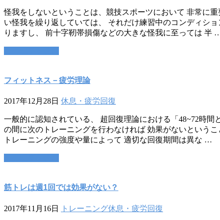
怪我をしないということは、競技スポーツにおいて 非常に重
い怪我を繰り返していては、 それだけ練習中のコンディショ
りますし、 前十字靭帯損傷などの大きな怪我に至っては 半 
この記事を読む
フィットネス－疲労理論
2017年12月28日
休息・疲労回復
一般的に認知されている、 超回復理論における「48~72時間
の間に次のトレーニングを行わなければ 効果がないというこ
トレーニングの強度や量によって 適切な回復期間は異な …
この記事を読む
筋トレは週1回では効果がない？
2017年11月16日
トレーニング
休息・疲労回復