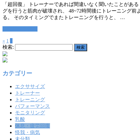
「超回復」 トレーナーであれば間違いなく聞いたことがある 
グを行うと筋肉が破壊され、 48~72時間後にトレーニング前
る。 そのタイミングでまたトレーニングを行うと、 …
この記事を読む
«
1
2
検索:
カテゴリー
エクササイズ
トレーナー
トレーニング
パフォーマンス
モニタリング
乳酸
休息・疲労回復
怪我・病気
未分類