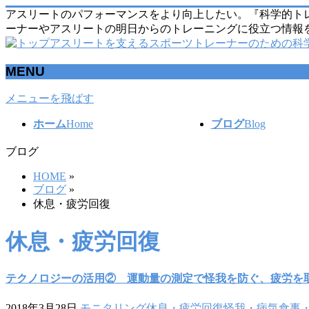
アスリートのパフォーマンスをより向上したい。『科学的ト
ーナーやアスリートの明日からのトレーニングに役立つ情報
MENU
メニューを飛ばす
ホーム
Home
ブログ
Blog
ブログ
HOME
»
ブログ
»
休息・疲労回復
休息・疲労回復
テクノロジーの活用② 運動量の測定で怪我を防ぐ、疲労を
2018年3月28日
モニタリング
休息・疲労回復
怪我・病気
食事