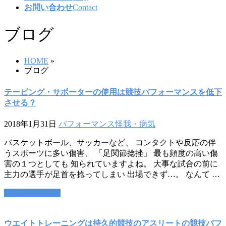
お問い合わせ
Contact
ブログ
HOME
»
ブログ
テーピング・サポーターの使用は競技パフォーマンスを低下
させる？
2018年1月31日
パフォーマンス
怪我・病気
バスケットボール、サッカーなど、 コンタクトや反応の伴
うスポーツに多い傷害、 「足関節捻挫」 最も頻度の高い傷
害の１つとしても 知られていますよね。 大事な試合の前に
主力の選手が足首を捻ってしまい 出場できず…。 なんて …
この記事を読む
ウエイトトレーニングは持久的競技のアスリートの競技パフ