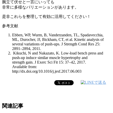
腕立て伏せと一言にいっても
非常に多様なバリエーションがあります。
是非これらを整理して有効に活用してください！
参考文献
Ebben, WP, Wurm, B, Vanderzanden, TL, Spadavecchia,
ML, Durocher, JJ, Bickham, CT, et al. Kinetic analysis of
several variations of push-ups. J Strength Cond Res 25:
2891–2894, 2011.
Kikuchi, N and Nakazato, K. Low-load bench press and
push-up induce similar muscle hypertrophy and
strength gain. J Exerc Sci Fit 15: 37–42, 2017.
Available from:
http://dx.doi.org/10.1016/j.jesf.2017.06.003
関連記事