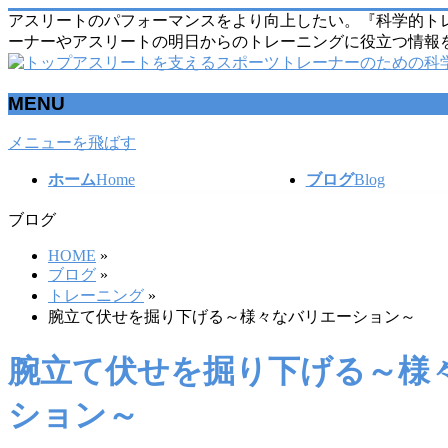
アスリートのパフォーマンスをより向上したい。『科学的ト
ーナーやアスリートの明日からのトレーニングに役立つ情報
MENU
メニューを飛ばす
ホーム
Home
ブログ
Blog
ブログ
HOME
»
ブログ
»
トレーニング
»
腕立て伏せを掘り下げる～様々なバリエーション～
腕立て伏せを掘り下げる～様
ション～