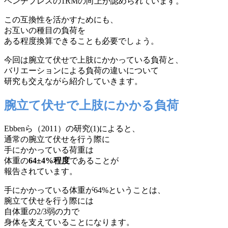
ベンチプレスの1RMの向上が認められています。
この互換性を活かすためにも、
お互いの種目の負荷を
ある程度換算できることも必要でしょう。
今回は腕立て伏せで上肢にかかっている負荷と、
バリエーションによる負荷の違いについて
研究も交えながら紹介していきます。
腕立て伏せで上肢にかかる負荷
Ebbenら（2011）の研究(1)によると、
通常の腕立て伏せを行う際に
手にかかっている荷重は
体重の
64±4%程度
であることが
報告されています。
手にかかっている体重が64%ということは、
腕立て伏せを行う際には
自体重の2/3弱の力で
身体を支えていることになります。