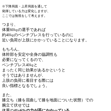
※下降局面・上昇局面を通して
発揮している力は変化しますが、
ここでは無視をして考えます。
つまり、
体重60㎏の選手であれば
約40㎏のベンチプレスを行っているのに
近い負荷が上肢にかかっていることになります。
もちろん、
体幹部を安定や全身の協調性も
必要になってくるので、
ベンチプレス40㎏と
まったく同じ効果があるかというと
そうではありませんが、
上肢の負荷に着目する際には
良い指標となるでしょう。
また、
膝立ち（膝を屈曲して膝を地面についた状態）での
腕立て伏せでは
体重の
41±6%の力が手にかかっている