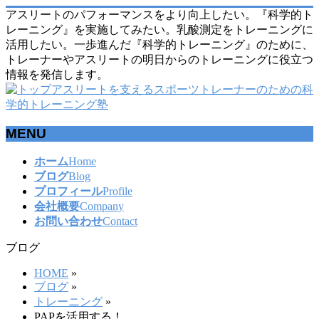
アスリートのパフォーマンスをより向上したい。『科学的ト
レーニング』を実施してみたい。乳酸測定をトレーニングに
活用したい。一歩進んだ『科学的トレーニング』のために、
トレーナーやアスリートの明日からのトレーニングに役立つ
情報を発信します。
MENU
メ
ホーム
Home
ニ
ブログ
Blog
ュ
プロフィール
Profile
ー
会社概要
Company
を
お問い合わせ
Contact
飛
ブログ
ば
す
HOME
»
ブログ
»
トレーニング
»
PAPを活用する！