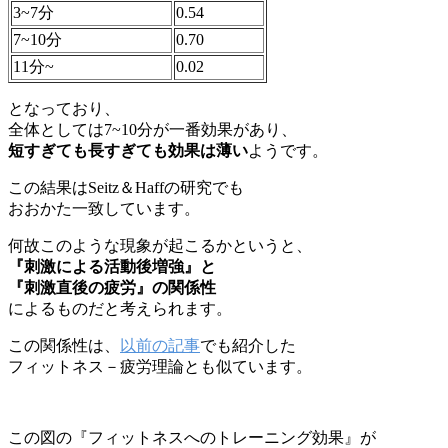
3~7分
0.54
7~10分
0.70
11分~
0.02
となっており、
全体としては7~10分が一番効果があり、
短すぎても長すぎても効果は薄い
ようです。
この結果はSeitz＆Haffの研究でも
おおかた一致しています。
何故このような現象が起こるかというと、
『刺激による活動後増強』と
『刺激直後の疲労』の関係性
によるものだと考えられます。
この関係性は、
以前の記事
でも紹介した
フィットネス－疲労理論とも似ています。
この図の『フィットネスへのトレーニング効果』が