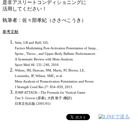
是非アスリートコンディショニングに
活用してください！
執筆者：佐々部孝紀（ささべこうき）
参考文献
Seitz, LB and Haff, GG.
Factors Modulating Post-Activation Potentiation of Jump ,
Sprint , Throw , and Upper-Body Ballistic Performances:
A Systematic Review with Meta-Analysis.
Sport Med 46: 231–240, 2016.
Wilson, JM, Duncan, NM, Marin, PJ, Brown, LE,
Loenneke, JP, Wilson, SMC, et al.
Meta-Analysis of Postactivation Potentiation and Power.
J Strength Cond Res 27: 854–859, 2013.
JUMP ATTACK―The Formula for Vertical Game
Tim S. Grover (原著), 大西 敦子 (翻訳)
日本文化出版 (2001/01)