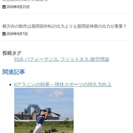
2020年8月21日
横方向の動作は股関節外転の出力よりも股関節伸展の出力が重要？
2020年8月7日
投稿タグ
PAP
,
パフォーマンス
,
フィットネス-疲労理論
関連記事
βアラニンの効果～球技スポーツの持久力向上