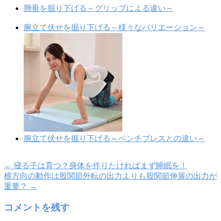
懸垂を掘り下げる～グリップによる違い～
腕立て伏せを掘り下げる～様々なバリエーション～
腕立て伏せを掘り下げる～ベンチプレスとの違い～
←
寝る子は育つ？身体を作りたければまず睡眠を！
横方向の動作は股関節外転の出力よりも股関節伸展の出力が
重要？
→
コメントを残す